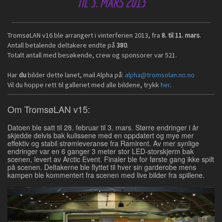
TIL 3. MARS 2013
TromsøLAN v16 ble arrangert i vinterferien 2013, fra
8. til 11. mars
.
Antall betalende deltakere endte på
380
.
Totalt antall med besøkende, crew og sponsorer var 521.
Har
du
bilder dette lanet, mail Alpha på:
alpha@tromsolan.no.no
Vil du hoppe rett til galleriet med alle bildene, trykk
her
.
Om TromsøLAN v15:
Datoen ble satt til 28. februar til 3. mars. Større endringer i år
skjedde delvis bak kulissene med en oppdatert og mye mer
effektiv og stabil strømleveranse fra Ramirent. Av mer synlige
endringer var en 6 ganger 3 meter stor LED-storskjerm bak
scenen, levert av Arctic Event. Finaler ble for første gang ikke spilt
på scenen. Deltakerne ble flyttet til hver sin garderobe mens
kampen ble kommentert fra scenen med live bilder fra spillene.